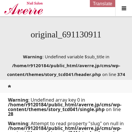
Translate
original_691130911
Warning
: Undefined variable $sub_title in
/home/r9120184/public_html/averre.jp/cms/wp-
content/themes/story_tcd041/header.php
on line
374
Warning
: Undefined array key 0 in
/home/r9120184/public_html/averre.jp/cms/wp-
content/themes/story_tcd041/single.php
on line
28
Warning
: Attempt to read property "slug" on null in
/home/r9120184/public_html/averre.jp/cms/wp-