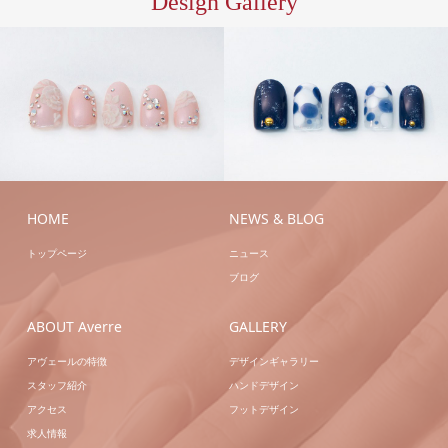
Design Gallery
ハン
S/ア
ドジェル
ハンドネイ
ートC
ハンドシェラ
ル
ブライダル
ック
ハンドネイル
HOME
NEWS & BLOG
トップページ
ニュース
ブログ
ABOUT Averre
GALLERY
アヴェールの特徴
デザインギャラリー
スタッフ紹介
ハンドデザイン
アクセス
フットデザイン
求人情報