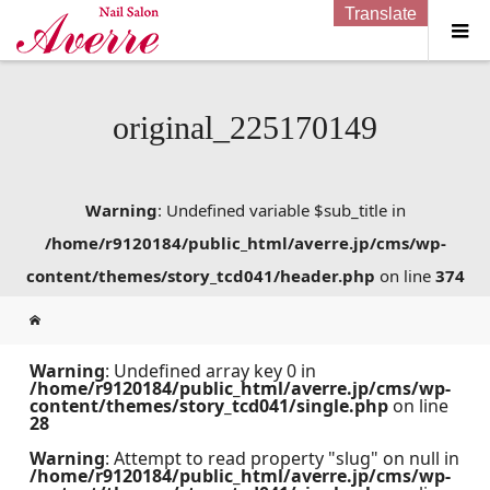
Translate
original_225170149
Warning
: Undefined variable $sub_title in
/home/r9120184/public_html/averre.jp/cms/wp-
content/themes/story_tcd041/header.php
on line
374
Warning
: Undefined array key 0 in
/home/r9120184/public_html/averre.jp/cms/wp-
content/themes/story_tcd041/single.php
on line
28
Warning
: Attempt to read property "slug" on null in
/home/r9120184/public_html/averre.jp/cms/wp-