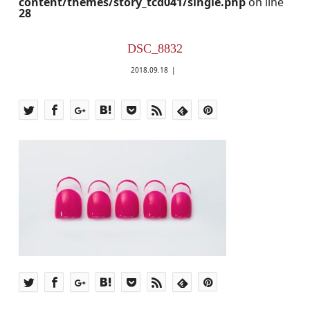
content/themes/story_tcd041/single.php
on line
28
DSC_8832
2018.09.18