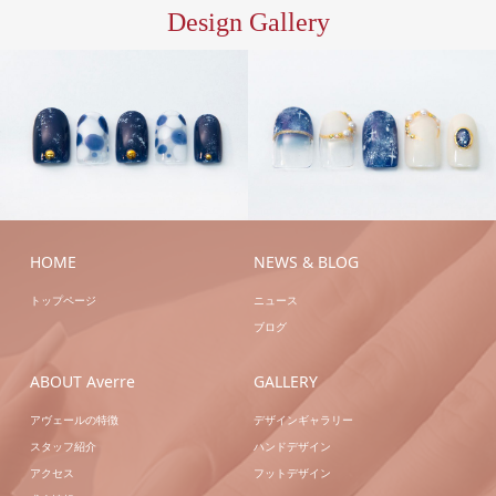
Design Gallery
S/ア
ハン
ートC
ハンドシェラ
ドジェル
ハンドネイ
ック
ハンドネイル
ル
HOME
NEWS & BLOG
トップページ
ニュース
ブログ
ABOUT Averre
GALLERY
アヴェールの特徴
デザインギャラリー
スタッフ紹介
ハンドデザイン
アクセス
フットデザイン