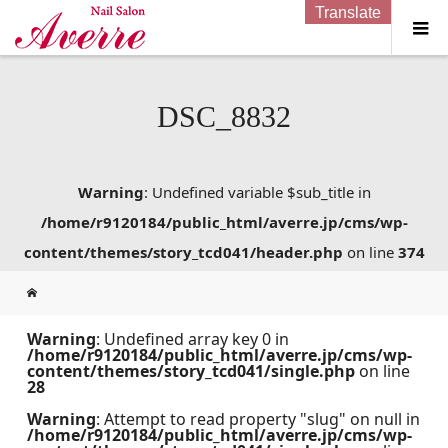
Translate
DSC_8832
Warning
: Undefined variable $sub_title in
/home/r9120184/public_html/averre.jp/cms/wp-
content/themes/story_tcd041/header.php
on line
374
Warning
: Undefined array key 0 in
/home/r9120184/public_html/averre.jp/cms/wp-
content/themes/story_tcd041/single.php
on line
28
Warning
: Attempt to read property "slug" on null in
/home/r9120184/public_html/averre.jp/cms/wp-