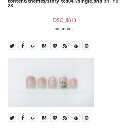
content/themes/story_tcd041/single.php
on line
28
DSC_8813
2018.09.18