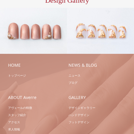
Design Gallery
S/ア
ハン
ートA
ハンドシェラ
ドジェル
ハンドジェ
ック
ハンドネイル
ルアートB
ハンドネ
イル
HOME
NEWS & BLOG
トップページ
ニュース
ブログ
ABOUT Averre
GALLERY
アヴェールの特徴
デザインギャラリー
スタッフ紹介
ハンドデザイン
アクセス
フットデザイン
求人情報