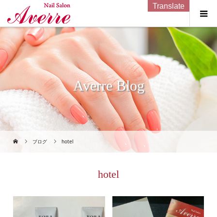
Translate
Averre Blog
ブログ
hotel
hotel