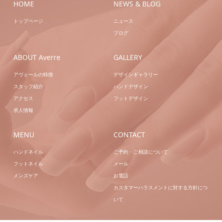
HOME
NEWS & BLOG
トップページ
ニュース
ブログ
ABOUT Averre
GALLERY
アヴェールの特徴
デザインギャラリー
スタッフ紹介
ハンドデザイン
アクセス
フットデザイン
求人情報
MENU
CONTACT
ハンドネイル
ご予約・ご相談について
フットネイル
メール
メンズケア
お電話
カスタマーハラスメントに対する方針につ
いて