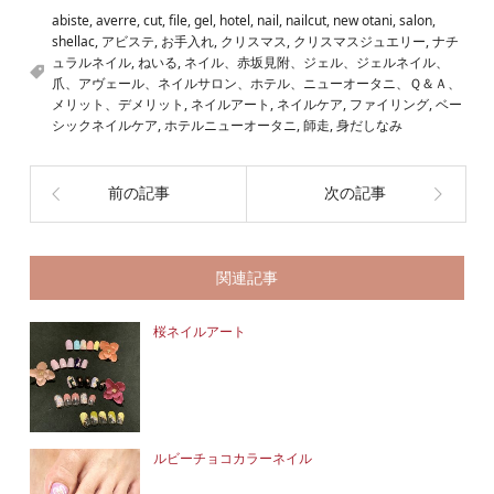
abiste
,
averre
,
cut
,
file
,
gel
,
hotel
,
nail
,
nailcut
,
new otani
,
salon
,
shellac
,
アビステ
,
お手入れ
,
クリスマス
,
クリスマスジュエリー
,
ナチ
ュラルネイル
,
ねいる
,
ネイル、赤坂見附、ジェル、ジェルネイル、
爪、アヴェール、ネイルサロン、ホテル、ニューオータニ、Ｑ＆Ａ、
メリット、デメリット
,
ネイルアート
,
ネイルケア
,
ファイリング
,
ベー
シックネイルケア
,
ホテルニューオータニ
,
師走
,
身だしなみ
前の記事
次の記事
関連記事
桜ネイルアート
ルビーチョコカラーネイル