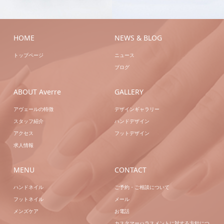
ートA
ハンドシェラ
ドジェル
ハンドジェ
ック
ハンドネイル
ルアートB
ハンドネ
イル
HOME
NEWS & BLOG
トップページ
ニュース
ブログ
ABOUT Averre
GALLERY
アヴェールの特徴
デザインギャラリー
スタッフ紹介
ハンドデザイン
アクセス
フットデザイン
求人情報
MENU
CONTACT
ハンドネイル
ご予約・ご相談について
フットネイル
メール
メンズケア
お電話
カスタマーハラスメントに対する方針につ