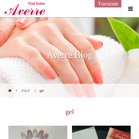
Translate
Averre Blog
ブログ
gel
gel