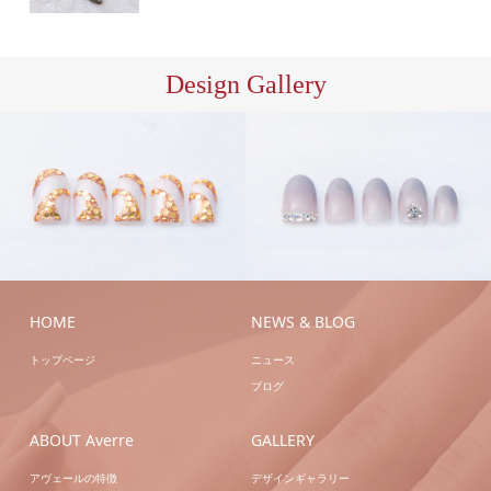
Design Gallery
ハン
ハン
ドジェル
ハンドジェ
ドジェル
ハンドジェ
ルアートB
ハンドネ
ルアートB
ハンドネ
イル
イル
HOME
NEWS & BLOG
トップページ
ニュース
ブログ
ABOUT Averre
GALLERY
アヴェールの特徴
デザインギャラリー