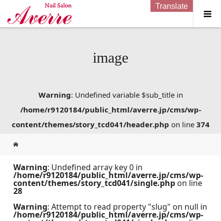
Translate
image
Warning
: Undefined variable $sub_title in
/home/r9120184/public_html/averre.jp/cms/wp-
content/themes/story_tcd041/header.php
on line
374
Warning
: Undefined array key 0 in
/home/r9120184/public_html/averre.jp/cms/wp-
content/themes/story_tcd041/single.php
on line
28
Warning
: Attempt to read property "slug" on null in
/home/r9120184/public_html/averre.jp/cms/wp-