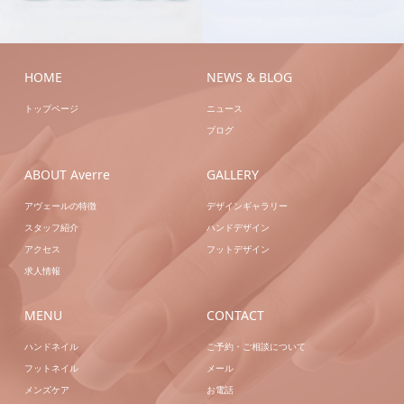
ドジェル
ハンドネイ
ドジェル
ハンドジェ
ル
ブライダル
ルアートB
ハンドネ
イル
HOME
NEWS & BLOG
トップページ
ニュース
ブログ
ABOUT Averre
GALLERY
アヴェールの特徴
デザインギャラリー
スタッフ紹介
ハンドデザイン
アクセス
フットデザイン
求人情報
MENU
CONTACT
ハンドネイル
ご予約・ご相談について
フットネイル
メール
メンズケア
お電話