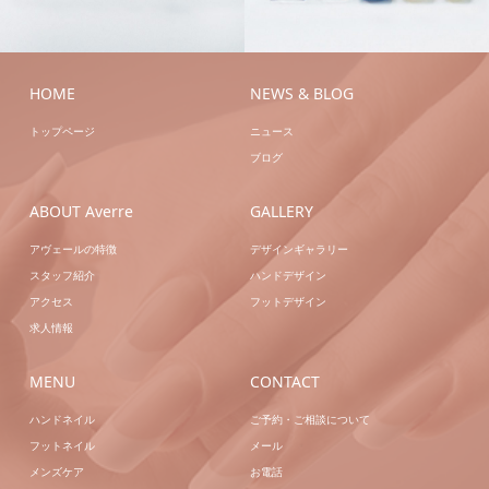
ドジェル
ハンドネイ
ドジェル
ハンドネイ
ル
ブライダル
ル
HOME
NEWS & BLOG
トップページ
ニュース
ブログ
ABOUT Averre
GALLERY
アヴェールの特徴
デザインギャラリー
スタッフ紹介
ハンドデザイン
アクセス
フットデザイン
求人情報
MENU
CONTACT
ハンドネイル
ご予約・ご相談について
フットネイル
メール
メンズケア
お電話