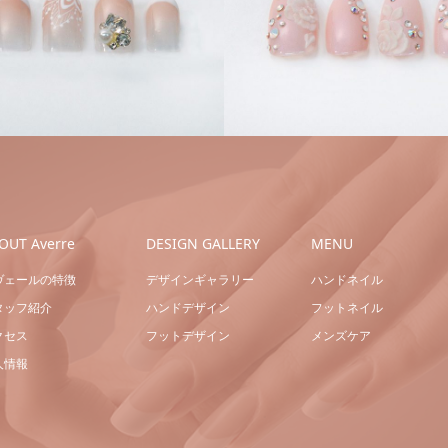
ハンドジェル
ハンドネイ
ハンドジェル
ダル
ル
ブライダル
OUT Averre
DESIGN GALLERY
MENU
ヴェールの特徴
デザインギャラリー
ハンドネイル
タッフ紹介
ハンドデザイン
フットネイル
クセス
フットデザイン
メンズケア
人情報