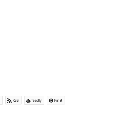
RSS
feedly
Pin it