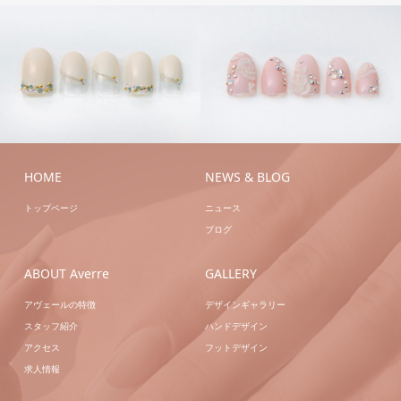
ハン
ハン
ドジェル
ハンドジェ
ドジェル
ハンドネイ
ルアートB
ハンドネ
ル
ブライダル
イル
HOME
NEWS & BLOG
トップページ
ニュース
ブログ
ABOUT Averre
GALLERY
アヴェールの特徴
デザインギャラリー
スタッフ紹介
ハンドデザイン
アクセス
フットデザイン
求人情報