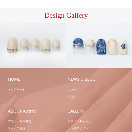
Design Gallery
ハン
ハン
ドジェル
ハンドジェ
ドジェル
ハンドネイ
ルアートB
ハンドネ
ル
イル
HOME
NEWS & BLOG
トップページ
ニュース
ブログ
ABOUT Averre
GALLERY
アヴェールの特徴
デザインギャラリー
スタッフ紹介
ハンドデザイン