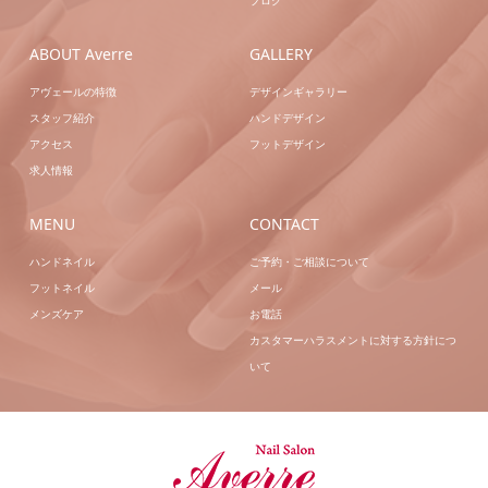
ブログ
ABOUT Averre
GALLERY
アヴェールの特徴
デザインギャラリー
スタッフ紹介
ハンドデザイン
アクセス
フットデザイン
求人情報
MENU
CONTACT
ハンドネイル
ご予約・ご相談について
フットネイル
メール
メンズケア
お電話
カスタマーハラスメントに対する方針につ
いて