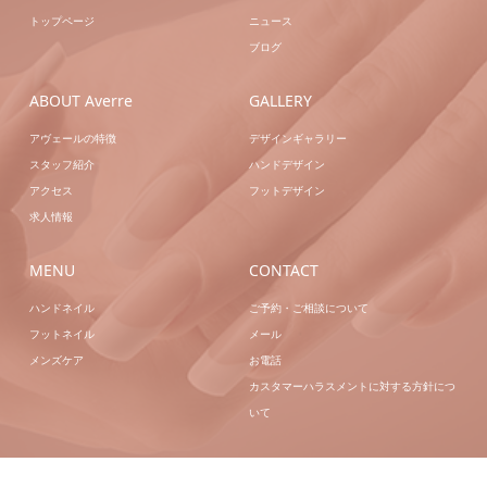
トップページ
ニュース
ブログ
ABOUT Averre
GALLERY
アヴェールの特徴
デザインギャラリー
スタッフ紹介
ハンドデザイン
アクセス
フットデザイン
求人情報
MENU
CONTACT
ハンドネイル
ご予約・ご相談について
フットネイル
メール
メンズケア
お電話
カスタマーハラスメントに対する方針につ
いて