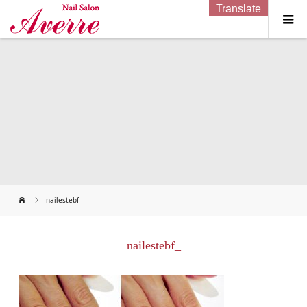
Translate
nailestebf_
nailestebf_