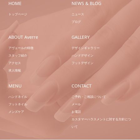
HOME
NEWS & BLOG
トップページ
ニュース
ブログ
ABOUT Averre
GALLERY
アヴェールの特徴
デザインギャラリー
スタッフ紹介
ハンドデザイン
アクセス
フットデザイン
求人情報
MENU
CONTACT
ハンドネイル
ご予約・ご相談について
フットネイル
メール
メンズケア
お電話
カスタマーハラスメントに対する方針につ
いて